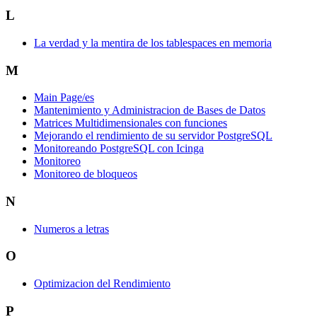
L
La verdad y la mentira de los tablespaces en memoria
M
Main Page/es
Mantenimiento y Administracion de Bases de Datos
Matrices Multidimensionales con funciones
Mejorando el rendimiento de su servidor PostgreSQL
Monitoreando PostgreSQL con Icinga
Monitoreo
Monitoreo de bloqueos
N
Numeros a letras
O
Optimizacion del Rendimiento
P