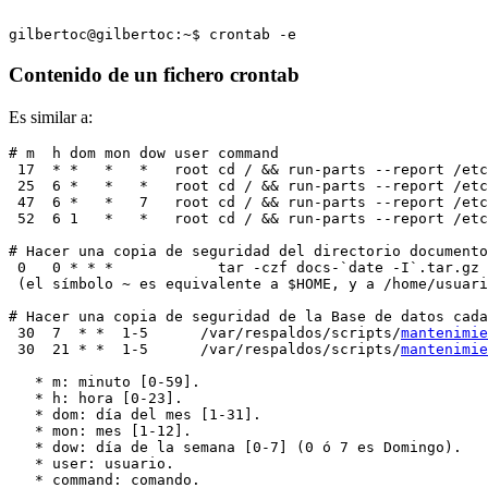
Contenido de un fichero crontab
Es similar a:
# m  h dom mon dow user command

 17  * *   *   *   root cd / && run-parts --report /etc
 25  6 *   *   *   root cd / && run-parts --report /etc
 47  6 *   *   7   root cd / && run-parts --report /etc
 52  6 1   *   *   root cd / && run-parts --report /etc
# Hacer una copia de seguridad del directorio documento
 0   0 * * *            tar -czf docs-`date -I`.tar.gz 
 (el símbolo ~ es equivalente a $HOME, y a /home/usuari
# Hacer una copia de seguridad de la Base de datos cada
 30  7  * *  1-5      /var/respaldos/scripts/
mantenimie
 30  21 * *  1-5      /var/respaldos/scripts/
mantenimie
   * m: minuto [0-59].

   * h: hora [0-23].

   * dom: día del mes [1-31].

   * mon: mes [1-12].

   * dow: día de la semana [0-7] (0 ó 7 es Domingo).

   * user: usuario.
