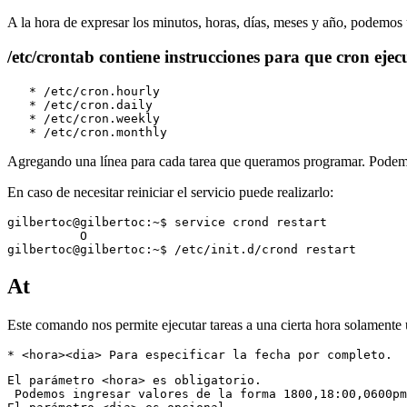
A la hora de expresar los minutos, horas, días, meses y año, podemos uti
/etc/crontab contiene instrucciones para que cron ejecut
   * /etc/cron.hourly

   * /etc/cron.daily

   * /etc/cron.weekly

Agregando una línea para cada tarea que queramos programar. Podemos
En caso de necesitar reiniciar el servicio puede realizarlo:
gilbertoc@gilbertoc:~$ service crond restart

          O

At
Este comando nos permite ejecutar tareas a una cierta hora solamente 
El parámetro <hora> es obligatorio. 

 Podemos ingresar valores de la forma 1800,18:00,0600pm