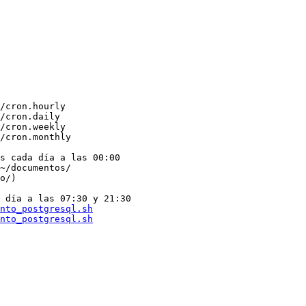
/cron.hourly

/cron.daily

/cron.weekly

/cron.monthly

s cada día a las 00:00

~/documentos/ 

o/)

 día a las 07:30 y 21:30

nto_postgresql.sh
nto_postgresql.sh