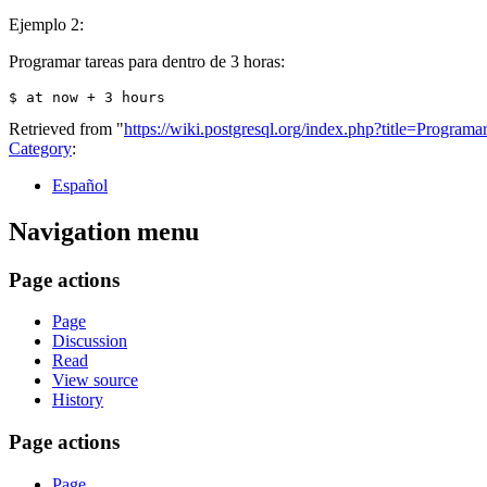
Ejemplo 2:
Programar tareas para dentro de 3 horas:
Retrieved from "
https://wiki.postgresql.org/index.php?title=Progra
Category
:
Español
Navigation menu
Page actions
Page
Discussion
Read
View source
History
Page actions
Page