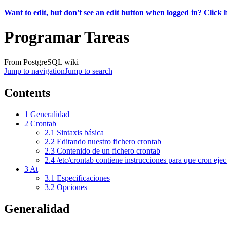
Want to edit, but don't see an edit button when logged in? Click 
Programar Tareas
From PostgreSQL wiki
Jump to navigation
Jump to search
Contents
1
Generalidad
2
Crontab
2.1
Sintaxis básica
2.2
Editando nuestro fichero crontab
2.3
Contenido de un fichero crontab
2.4
/etc/crontab contiene instrucciones para que cron ejecu
3
At
3.1
Especificaciones
3.2
Opciones
Generalidad