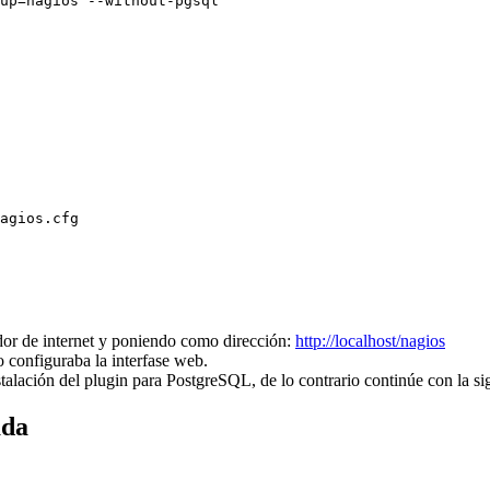
up=nagios --without-pgsql

agios.cfg

dor de internet y poniendo como dirección:
http://localhost/nagios
 configuraba la interfase web.
talación del plugin para PostgreSQL, de lo contrario continúe con la si
ada