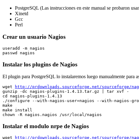
PostgreSQL (Las instrucciones en este manual se probaron usan
Xinetd
Gcc
Perl
Crear un usuario Nagios
useradd -m nagios

Instalar los plugins de Nagios
El plugin para PostgreSQL lo instalaremos luego manualmente para ase
wget 
http://prdownloads.sourceforge.net/sourceforge/nag
gunzip -dc nagios-plugins-1.4.13.tar.gz | tar xvf -

cd nagios-plugins-1.4.13

./configure --with-nagios-user=nagios --with-nagios-gro
make

make install

Instalar el modulo nrpe de Nagios
wget 
http://prdownloads.sourceforge.net/sourceforge/nag