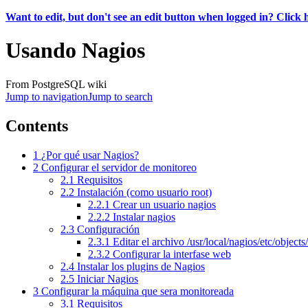
Want to edit, but don't see an edit button when logged in? Click 
Usando Nagios
From PostgreSQL wiki
Jump to navigation
Jump to search
Contents
1
¿Por qué usar Nagios?
2
Configurar el servidor de monitoreo
2.1
Requisitos
2.2
Instalación (como usuario root)
2.2.1
Crear un usuario nagios
2.2.2
Instalar nagios
2.3
Configuración
2.3.1
Editar el archivo /usr/local/nagios/etc/objects
2.3.2
Configurar la interfase web
2.4
Instalar los plugins de Nagios
2.5
Iniciar Nagios
3
Configurar la máquina que sera monitoreada
3.1
Requisitos