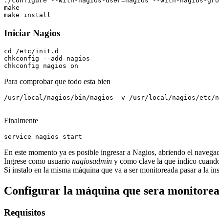
./configure --with-nagios-user=nagios --with-nagios-gro
make

Iniciar Nagios
cd /etc/init.d

chkconfig --add nagios

Para comprobar que todo esta bien
/usr/local/nagios/bin/nagios -v /usr/local/nagios/etc/n
Finalmente
En este momento ya es posible ingresar a Nagios, abriendo el navega
Ingrese como usuario
nagiosadmin
y como clave la que indico cuando
Si instalo en la misma máquina que va a ser monitoreada pasar a la ins
Configurar la máquina que sera monitore
Requisitos