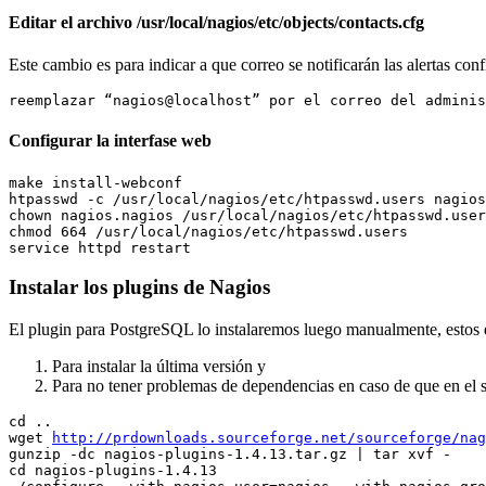
Editar el archivo /usr/local/nagios/etc/objects/contacts.cfg
Este cambio es para indicar a que correo se notificarán las alertas con
Configurar la interfase web
make install-webconf

htpasswd -c /usr/local/nagios/etc/htpasswd.users nagios
chown nagios.nagios /usr/local/nagios/etc/htpasswd.user
chmod 664 /usr/local/nagios/etc/htpasswd.users

Instalar los plugins de Nagios
El plugin para PostgreSQL lo instalaremos luego manualmente, estos 
Para instalar la última versión y
Para no tener problemas de dependencias en caso de que en el
cd ..

wget 
http://prdownloads.sourceforge.net/sourceforge/nag
gunzip -dc nagios-plugins-1.4.13.tar.gz | tar xvf -

cd nagios-plugins-1.4.13
