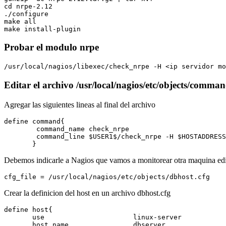
cd nrpe-2.12

./configure

make all

Probar el modulo nrpe
Editar el archivo /usr/local/nagios/etc/objects/comman
Agregar las siguientes lineas al final del archivo
define command{ 

        command_name check_nrpe 

        command_line $USER1$/check_nrpe -H $HOSTADDRESS
Debemos indicarle a Nagios que vamos a monitorear otra maquina ed
Crear la definicion del host en un archivo dbhost.cfg
define host{

       use			linux-server

       host_name		dbserver
