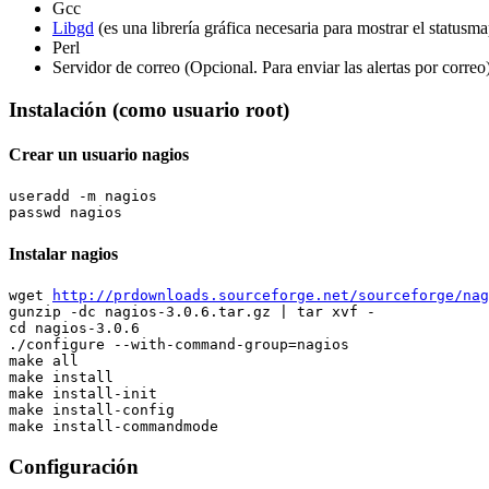
Gcc
Libgd
(es una librería gráfica necesaria para mostrar el statusma
Perl
Servidor de correo (Opcional. Para enviar las alertas por correo
Instalación (como usuario root)
Crear un usuario nagios
useradd -m nagios

Instalar nagios
wget 
http://prdownloads.sourceforge.net/sourceforge/nag
gunzip -dc nagios-3.0.6.tar.gz | tar xvf -

cd nagios-3.0.6

./configure --with-command-group=nagios

make all

make install

make install-init

make install-config

Configuración