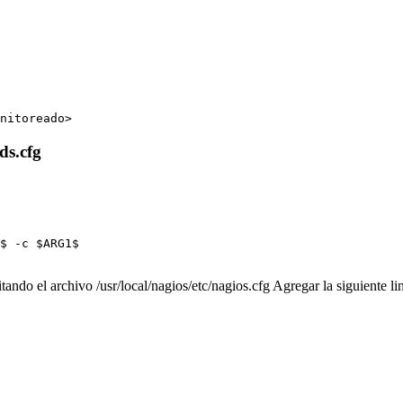
ds.cfg
$ -c $ARG1$ 

itando el archivo /usr/local/nagios/etc/nagios.cfg Agregar la sigu