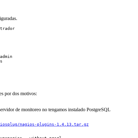
figuradas.
admin

s

es por dos motivos:
 servidor de monitoreo no tengamos instalado PostgreSQL
iosplug/nagios-plugins-1.4.13.tar.gz