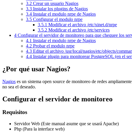
3.2
Crear un usuario Nagios
3.3
Instalar los plugins de Nagios
3.4
Instalar el modulo nrpe de Nagios
3.5
Configurar el modulo nrpe
3.5.1
Modificar el archivo /etc/xinet.d/nrpe
3.5.2
Modificar el archivo /etc/services
4
Configurar el servidor de monitoreo para que chequee los ser
4.1
Instalar el modulo nrpe de Nagios
4.2
Probar el modulo nrpe
4.3
Editar el archivo /usr/local/nagios/etc/objects/comma
4.4
Instalar plugin para monitorear PostgreSQL (en el ser
¿Por qué usar Nagios?
Nagios
es un sistema open source de monitoreo de redes ampliamente u
no sea el deseado.
Configurar el servidor de monitoreo
Requisitos
Servidor Web (Este manual asume que se usará Apache)
Php (Para la interface web)