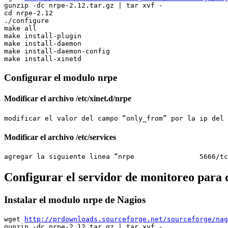
gunzip -dc nrpe-2.12.tar.gz | tar xvf -

cd nrpe-2.12

./configure

make all

make install-plugin 

make install-daemon 

make install-daemon-config 

Configurar el modulo nrpe
Modificar el archivo /etc/xinet.d/nrpe
Modificar el archivo /etc/services
Configurar el servidor de monitoreo para 
Instalar el modulo nrpe de Nagios
wget 
http://prdownloads.sourceforge.net/sourceforge/nag
gunzip -dc nrpe-2.12.tar.gz | tar xvf -
