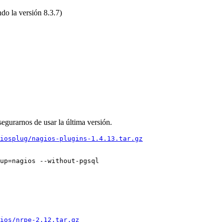
do la versión 8.3.7)
gurarnos de usar la última versión.
iosplug/nagios-plugins-1.4.13.tar.gz
up=nagios --without-pgsql

ios/nrpe-2.12.tar.gz