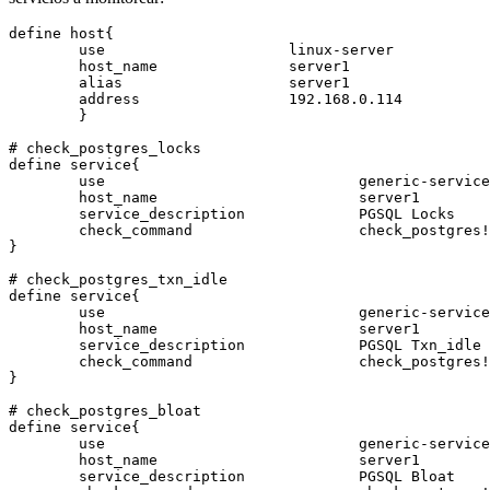
define host{

        use                     linux-server

        host_name               server1

        alias                   server1

        address                 192.168.0.114

        }

# check_postgres_locks

define service{

        use                             generic-service

        host_name                       server1

        service_description             PGSQL Locks

        check_command                   check_postgres!
}

# check_postgres_txn_idle

define service{

        use                             generic-service

        host_name                       server1

        service_description             PGSQL Txn_idle

        check_command                   check_postgres!
}

# check_postgres_bloat

define service{

        use                             generic-service

        host_name                       server1

        service_description             PGSQL Bloat
