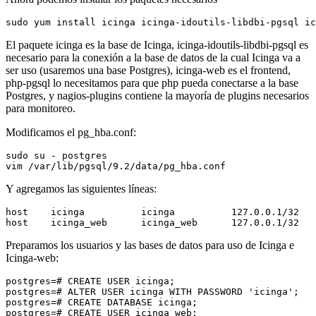
El paquete icinga es la base de Icinga, icinga-idoutils-libdbi-pgsql es
necesario para la conexión a la base de datos de la cual Icinga va a
ser uso (usaremos una base Postgres), icinga-web es el frontend,
php-pgsql lo necesitamos para que php pueda conectarse a la base
Postgres, y nagios-plugins contiene la mayoría de plugins necesarios
para monitoreo.
Modificamos el pg_hba.conf:
sudo su - postgres

Y agregamos las siguientes líneas:
host    icinga          icinga          127.0.0.1/32   
Preparamos los usuarios y las bases de datos para uso de Icinga e
Icinga-web:
postgres=# CREATE USER icinga;

postgres=# ALTER USER icinga WITH PASSWORD 'icinga';

postgres=# CREATE DATABASE icinga;

postgres=# CREATE USER icinga_web;
