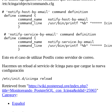
/etc/icinga/objects/commands.cfg
# 'notify-host-by-email' command definition

 define command {

        command_name   notify-host-by-email

        command_line   /usr/bin/printf "%b" "***** Icin
        }

 # 'notify-service-by-email' command definition

 define command {

        command_name   notify-service-by-email

        command_line   /usr/bin/printf "%b" "***** Icin
Esto en el caso de utilizar Postfix como servidor de correo.
Hacemos un reload al servicio de Icinga para que cargue la nueva
configuración
Retrieved from "
https://wiki.postgresql.org/index.php?
title=Monitoreando_PostgreSQL_con_Icinga&oldid=25965
"
Category
:
Español