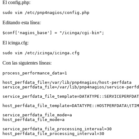
El config.php:
Editando esta línea:
El icinga.cfg:
Con las siguientes líneas:
process_performance_data=1

host_perfdata_file=/var/lib/pnp4nagios/host-perfdata

service_perfdata_file=/var/lib/pnp4nagios/service-perfd
service_perfdata_file_template=DATATYPE::SERVICEPERFDAT
host_perfdata_file_template=DATATYPE::HOSTPERFDATA\tTIM
service_perfdata_file_mode=a

host_perfdata_file_mode=a

service_perfdata_file_processing_interval=30

host_perfdata_file_processing_interval=30
