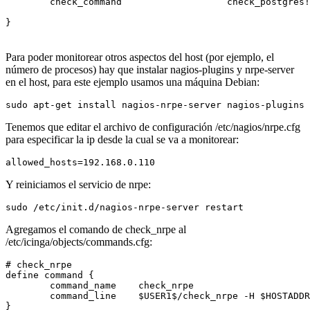
        check_command                   check_postgres!
Para poder monitorear otros aspectos del host (por ejemplo, el
número de procesos) hay que instalar nagios-plugins y nrpe-server
en el host, para este ejemplo usamos una máquina Debian:
Tenemos que editar el archivo de configuración /etc/nagios/nrpe.cfg
para especificar la ip desde la cual se va a monitorear:
Y reiniciamos el servicio de nrpe:
Agregamos el comando de check_nrpe al
/etc/icinga/objects/commands.cfg:
# check_nrpe

define command {

        command_name    check_nrpe

        command_line    $USER1$/check_nrpe -H $HOSTADDR