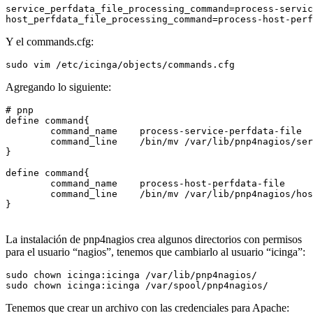
service_perfdata_file_processing_command=process-servic
Y el commands.cfg:
Agregando lo siguiente:
# pnp

define command{

        command_name    process-service-perfdata-file

        command_line    /bin/mv /var/lib/pnp4nagios/ser
}

define command{

        command_name    process-host-perfdata-file

        command_line    /bin/mv /var/lib/pnp4nagios/hos
La instalación de pnp4nagios crea algunos directorios con permisos
para el usuario “nagios”, tenemos que cambiarlo al usuario “icinga”:
sudo chown icinga:icinga /var/lib/pnp4nagios/

Tenemos que crear un archivo con las credenciales para Apache: