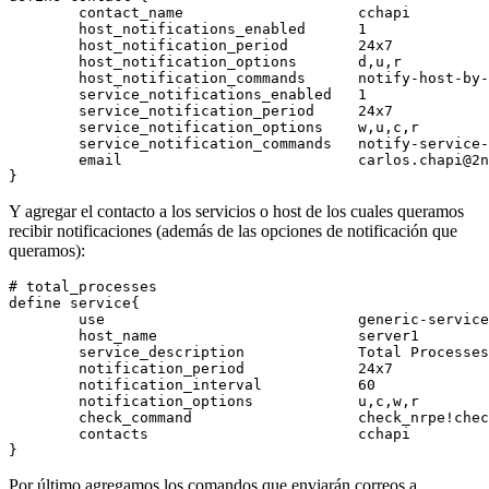
        contact_name                    cchapi

        host_notifications_enabled      1

        host_notification_period        24x7

        host_notification_options       d,u,r

        host_notification_commands      notify-host-by-
        service_notifications_enabled   1

        service_notification_period     24x7

        service_notification_options    w,u,c,r

        service_notification_commands   notify-service-
        email                           carlos.chapi@2n
Y agregar el contacto a los servicios o host de los cuales queramos
recibir notificaciones (además de las opciones de notificación que
queramos):
# total_processes

define service{

        use                             generic-service

        host_name                       server1

        service_description             Total Processes

        notification_period             24x7

        notification_interval           60

        notification_options            u,c,w,r

        check_command                   check_nrpe!chec
        contacts                        cchapi

Por último agregamos los comandos que enviarán correos a