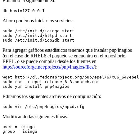
Editando la siguiente línea:
Ahora podemos iniciar los servicios:
sudo /etc/init.d/icinga start

sudo /etc/init.d/httpd start

Para agregar gráficos estadísticos tenemos que instalar pnp4nagios
(en el caso de RHEL6 el paquete se encuentra en el repositorio
EPEL, o se puede compilar desde los fuentes en
http://sourceforge.net/projects/pnp4nagios/files/
):
wget http://dl.fedoraproject.org/pub/epel/6/x86_64/epel
sudo rpm -i epel-release-6-8.noarch.rpm

Editamos los siguientes archivos de configuración:
Modificando las siguientes líneas:
user = icinga
