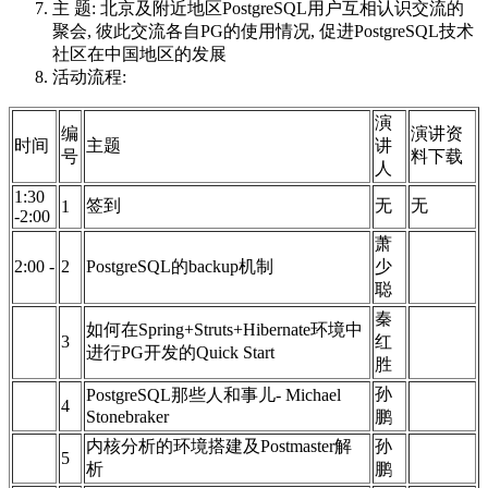
主 题: 北京及附近地区PostgreSQL用户互相认识交流的
聚会, 彼此交流各自PG的使用情况, 促进PostgreSQL技术
社区在中国地区的发展
活动流程:
演
编
演讲资
时间
主题
讲
号
料下载
人
1:30
签到
无
无
1
-2:00
萧
2:00 -
2
PostgreSQL的backup机制
少
聪
秦
如何在Spring+Struts+Hibernate环境中
3
红
进行PG开发的Quick Start
胜
孙
PostgreSQL那些人和事儿- Michael
4
Stonebraker
鹏
内核分析的环境搭建及Postmaster解
孙
5
析
鹏