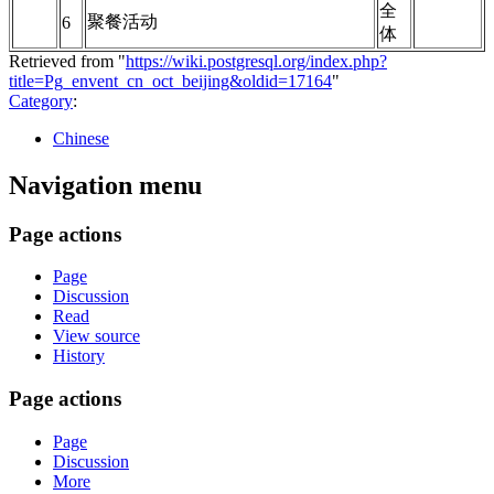
全
聚餐活动
6
体
Retrieved from "
https://wiki.postgresql.org/index.php?
title=Pg_envent_cn_oct_beijing&oldid=17164
"
Category
:
Chinese
Navigation menu
Page actions
Page
Discussion
Read
View source
History
Page actions
Page
Discussion
More