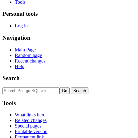
Tools
Personal tools
Log in
Navigation
Main Page
Random page
Recent changes
Help
Search
Tools
What links here
Related changes
Special pages
Printable version
Permanent link