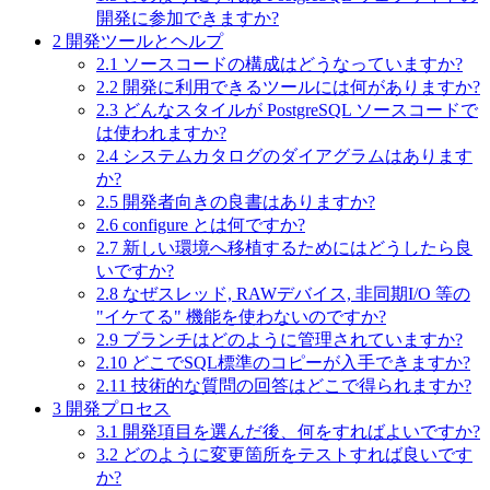
開発に参加できますか?
2
開発ツールとヘルプ
2.1
ソースコードの構成はどうなっていますか?
2.2
開発に利用できるツールには何がありますか?
2.3
どんなスタイルが PostgreSQL ソースコードで
は使われますか?
2.4
システムカタログのダイアグラムはあります
か?
2.5
開発者向きの良書はありますか?
2.6
configure とは何ですか?
2.7
新しい環境へ移植するためにはどうしたら良
いですか?
2.8
なぜスレッド, RAWデバイス, 非同期I/O 等の
"イケてる" 機能を使わないのですか?
2.9
ブランチはどのように管理されていますか?
2.10
どこでSQL標準のコピーが入手できますか?
2.11
技術的な質問の回答はどこで得られますか?
3
開発プロセス
3.1
開発項目を選んだ後、何をすればよいですか?
3.2
どのように変更箇所をテストすれば良いです
か?