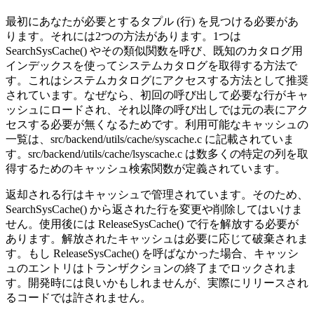
最初にあなたが必要とするタプル (行) を見つける必要があ
ります。それには2つの方法があります。1つは
SearchSysCache() やその類似関数を呼び、既知のカタログ用
インデックスを使ってシステムカタログを取得する方法で
す。これはシステムカタログにアクセスする方法として推奨
されています。なぜなら、初回の呼び出して必要な行がキャ
ッシュにロードされ、それ以降の呼び出しでは元の表にアク
セスする必要が無くなるためです。利用可能なキャッシュの
一覧は、src/backend/utils/cache/syscache.c に記載されていま
す。src/backend/utils/cache/lsyscache.c は数多くの特定の列を取
得するためのキャッシュ検索関数が定義されています。
返却される行はキャッシュで管理されています。そのため、
SearchSysCache() から返された行を変更や削除してはいけま
せん。使用後には ReleaseSysCache() で行を解放する必要が
あります。解放されたキャッシュは必要に応じて破棄されま
す。もし ReleaseSysCache() を呼ばなかった場合、キャッシ
ュのエントリはトランザクションの終了までロックされま
す。開発時には良いかもしれませんが、実際にリリースされ
るコードでは許されません。