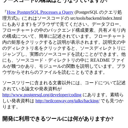
ソースコードの構成はどうなっていますか?
『
How PostgreSQL Processes a Query
(PostgreSQL のクエリ処
理方式)』(これはソースコードの src/tools/backend/index.html
にもあります) をブラウザで見てください。データフロー、
フローチャートの中のバックエンド構成要素、共有メモリ内
の構成について、簡単に記述されています。フローチャート
内の矩形をクリックすると説明が表示されます。説明文の中
のディレクトリ名をクリックすると、ソースディレクトリに
ジャンプし、実際のソースコードを読むことができます。他
にも、ソースコード・ディレクトリの中に README ファイ
ルが幾つかあり、モジュールの関数を説明しています。ブラ
ウザからそれらのファイルを読むこともできます。
ソースツリーに含まれる文書以外には、コードについて記述
されている論文や発表資料が
http://www.postgresql.org/developer/coding
にあります。素晴ら
しい発表資料は
http://neilconway.org/talks/hacking/
でも見つか
ります。
開発に利用できるツールには何がありますか?