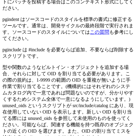
トにパッチを投稿する場合はこのコンテキスト形式にしてく
ださい。
pgindent はソースコードのスタイルを標準の書式に修正する
ツールです。通常は、開発サイクルの最終段階で実行されま
す。ソースコードのスタイルについては
この質問
も参考にし
てください。
pginclude は #include を必要ならば追加、不要ならば削除する
スクリプトです。
型や関数のようなビルトイン・オブジェクトを追加する場
合、それらに対して OID を割り当てる必要があります。こ
の際の規約は、1-9999 の範囲の OID を重複が無いように手
作業で割り当てることです。(機構的にはそれぞれのシステ
ムカタログ内で一意であれば問題ないのですが、分かりやす
くするためシステム全体で一意になるようにしています。)
unused_oids というスクリプトが src/include/catalog にあり、現
在使用していない OID を表示します。新しい OID を割り当
てる際には unused_oids を参照して未使用のものを使ってく
ださい。可能ならば、関連する機能を持つ既存のオブジェク
トの近くの OID を選びます。また、OID の割り当てミスを