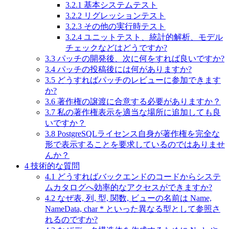
3.2.1
基本システムテスト
3.2.2
リグレッションテスト
3.2.3
その他の実行時テスト
3.2.4
ユニットテスト、統計的解析、モデル
チェックなどはどうですか?
3.3
パッチの開発後、次に何をすれば良いですか?
3.4
パッチの投稿後には何がありますか?
3.5
どうすればパッチのレビューに参加できます
か?
3.6
著作権の譲渡に合意する必要がありますか？
3.7
私の著作権表示を適当な場所に追加しても良
いですか？
3.8
PostgreSQLライセンス自身が著作権を完全な
形で表示することを要求しているのではありませ
んか？
4
技術的な質問
4.1
どうすればバックエンドのコードからシステ
ムカタログへ効率的なアクセスができますか?
4.2
なぜ表, 列, 型, 関数, ビューの名前は Name,
NameData, char * といった異なる型として参照さ
れるのですか?