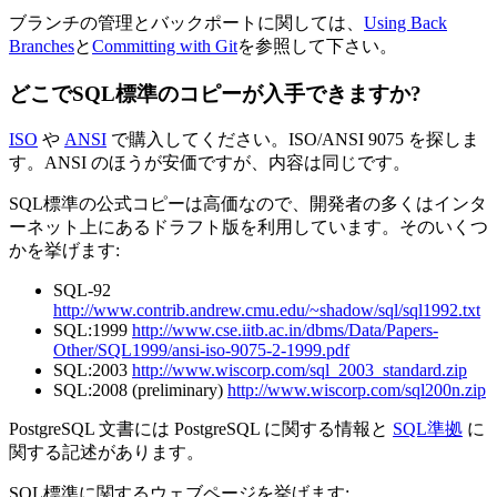
ブランチの管理とバックポートに関しては、
Using Back
Branches
と
Committing with Git
を参照して下さい。
どこでSQL標準のコピーが入手できますか?
ISO
や
ANSI
で購入してください。ISO/ANSI 9075 を探しま
す。ANSI のほうが安価ですが、内容は同じです。
SQL標準の公式コピーは高価なので、開発者の多くはインタ
ーネット上にあるドラフト版を利用しています。そのいくつ
かを挙げます:
SQL-92
http://www.contrib.andrew.cmu.edu/~shadow/sql/sql1992.txt
SQL:1999
http://www.cse.iitb.ac.in/dbms/Data/Papers-
Other/SQL1999/ansi-iso-9075-2-1999.pdf
SQL:2003
http://www.wiscorp.com/sql_2003_standard.zip
SQL:2008 (preliminary)
http://www.wiscorp.com/sql200n.zip
PostgreSQL 文書には PostgreSQL に関する情報と
SQL準拠
に
関する記述があります。
SQL標準に関するウェブページを挙げます: