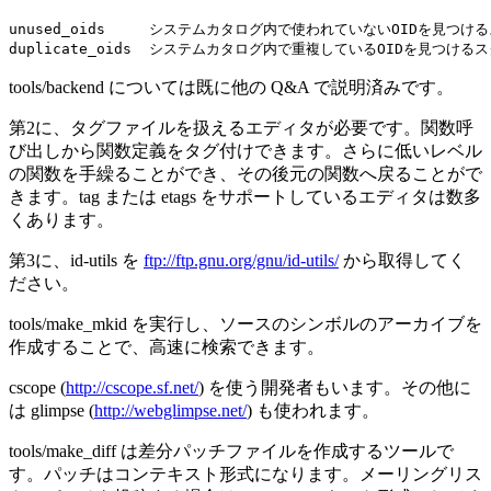
unused_oids     システムカタログ内で使われていないOIDを見つける
tools/backend については既に他の Q&A で説明済みです。
第2に、タグファイルを扱えるエディタが必要です。関数呼
び出しから関数定義をタグ付けできます。さらに低いレベル
の関数を手繰ることができ、その後元の関数へ戻ることがで
きます。tag または etags をサポートしているエディタは数多
くあります。
第3に、id-utils を
ftp://ftp.gnu.org/gnu/id-utils/
から取得してく
ださい。
tools/make_mkid を実行し、ソースのシンボルのアーカイブを
作成することで、高速に検索できます。
cscope (
http://cscope.sf.net/
) を使う開発者もいます。その他に
は glimpse (
http://webglimpse.net/
) も使われます。
tools/make_diff は差分パッチファイルを作成するツールで
す。パッチはコンテキスト形式になります。メーリングリス