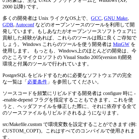
の対象は、主な UNIX プラットフォームと Windows (XP,
2000 以降) です。
多くの開発者は Unix ライクなOS上で、
GCC
,
GNU Make
,
GDB
,
Autoconf
などのオープンソースのツールを利用して開
発しています。もしあなたがオープンソースソフトウェアに
貢献した経験があれば、これらのツールは既に良くご存知で
しょう。Windows これらのツールを使う開発者は
MinGW
を
使用します。 もっとも、Windows上のほとんどの開発は、今
のところマイクロソフトの Visual Studio 2005(version 8)開発
環境と付属のツールで行われています。
PostgreSQL をビルドするために必要なソフトウェアの完全
な一覧は「
必要条件
」を参照してください。
ソースコードを頻繁にリビルドする開発者は configure 時に -
-enable-depend フラグを指定することもできます。これを使
うと、ヘッダファイルを修正した際に、それに依存する全て
のソースファイルもリビルドされるようになります。
src/Makefile.custom で環境変数を設定することができます (例:
CUSTOM_COPT)。これはすべてのコンパイルで使用されま
す。