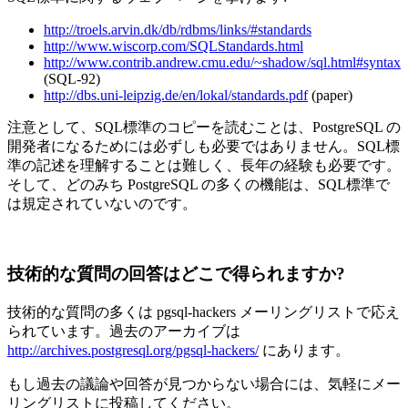
http://troels.arvin.dk/db/rdbms/links/#standards
http://www.wiscorp.com/SQLStandards.html
http://www.contrib.andrew.cmu.edu/~shadow/sql.html#syntax
(SQL-92)
http://dbs.uni-leipzig.de/en/lokal/standards.pdf
(paper)
注意として、SQL標準のコピーを読むことは、PostgreSQL の
開発者になるためには必ずしも必要ではありません。SQL標
準の記述を理解することは難しく、長年の経験も必要です。
そして、どのみち PostgreSQL の多くの機能は、SQL標準で
は規定されていないのです。
技術的な質問の回答はどこで得られますか?
技術的な質問の多くは pgsql-hackers メーリングリストで応え
られています。過去のアーカイブは
http://archives.postgresql.org/pgsql-hackers/
にあります。
もし過去の議論や回答が見つからない場合には、気軽にメー
リングリストに投稿してください。