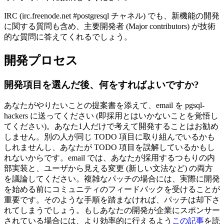
IRC (irc.freenode.net #postgresql チャネル) でも、新機能の開発
に関する質問も含め、主要開発者 (Major contributors) が技術
的な質問に答えてくれるでしょう。
開発プロセス
開発項目を選んだ後、何をすればよいですか?
あなたがやりたいことの提案書を添えて、email を pgsql-
hackers に送ってください (即採用とはいかないことを覚悟し
てください)。あなた1人だけで考えて開発することはお勧め
しません。別の人が同じ TODO 項目に取り組んでいるかも
しれませんし、あなたが TODO 項目を誤解しているかもし
れないからです。email では、あなたが採用するつもりの内
部実装と、ユーザから見える変更 (新しい文法など) の両方
を議論してください。複雑なパッチの場合には、実際に開発
を始める前にコミュニティのフィードバックを受けることが
重要です。そのような手順を踏まなければ、パッチは却下さ
れてしまうでしょう。もしあなたの開発が企業にスポンサー
されている場合には、より効率的に行えるよう
この記事
を読