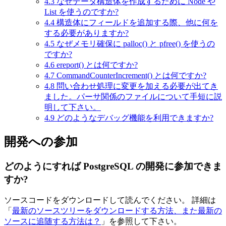
4.3
なぜデータ構造体を作成するために Node や
List を使うのですか?
4.4
構造体にフィールドを追加する際、他に何を
する必要がありますか?
4.5
なぜメモリ確保に palloc() と pfree() を使うの
ですか?
4.6
ereport() とは何ですか?
4.7
CommandCounterIncrement() とは何ですか?
4.8
問い合わせ処理に変更を加える必要が出てき
ました。パーサ関係のファイルについて手短に説
明して下さい。
4.9
どのようなデバッグ機能を利用できますか?
開発への参加
どのようにすれば PostgreSQL の開発に参加できま
すか?
ソースコードをダウンロードして読んでください。 詳細は
「
最新のソースツリーをダウンロードする方法、また最新の
ソースに追随する方法は？
」を参照して下さい。