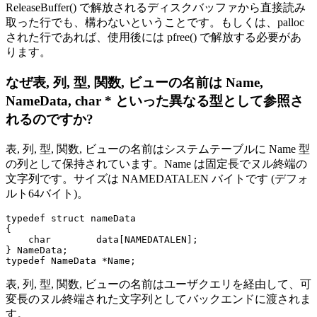
ReleaseBuffer() で解放されるディスクバッファから直接読み
取った行でも、構わないということです。もしくは、palloc
された行であれば、使用後には pfree() で解放する必要があ
ります。
なぜ表, 列, 型, 関数, ビューの名前は Name,
NameData, char * といった異なる型として参照さ
れるのですか?
表, 列, 型, 関数, ビューの名前はシステムテーブルに Name 型
の列として保持されています。Name は固定長でヌル終端の
文字列です。サイズは NAMEDATALEN バイトです (デフォ
ルト64バイト)。
typedef struct nameData

{

    char        data[NAMEDATALEN];

} NameData;

表, 列, 型, 関数, ビューの名前はユーザクエリを経由して、可
変長のヌル終端された文字列としてバックエンドに渡されま
す。