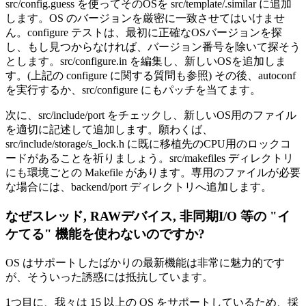
src/config.guess を使ってそのOSを src/template/.similar に追加
します。OS のバージョンを厳密に一致させてはいけませ
ん。configure テストは、最初に正確なOSバージョンを探
し、もし見つからなければ、バージョン番号を除いて探そう
とします。src/configure.in を編集し、新しいOSを追加しま
す。(上記の configure に関する質問も参照) その後、autoconf
を実行するか、src/configure にもパッチを当てます。
次に、src/include/port をチェックし、新しいOS用のファイル
を適切に記述して追加します。願わくば、
src/include/storage/s_lock.h に既に移植先のCPU用のロックコ
ードがあることを祈りましょう。src/makefiles ディレクトリ
にも環境ごとの Makefile があります。専用のファイルが必要
な場合には、backend/port ディレクトリへ追加します。
なぜスレッド, RAWデバイス, 非同期I/O 等の "イ
ケてる" 機能を使わないのですか?
OS はサポートしたばかりの最新機能は非常に魅力的です
が、そういった誘惑には抵抗しています。
1つ目に、我々は 15 以上の OS をサポートしているため、採