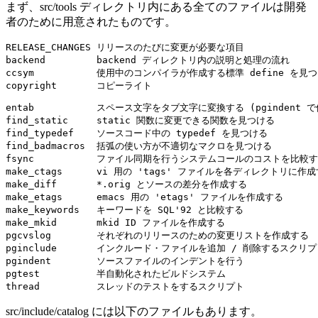
まず、src/tools ディレクトリ内にある全てのファイルは開発
者のために用意されたものです。
RELEASE_CHANGES リリースのたびに変更が必要な項目

backend         backend ディレクトリ内の説明と処理の流れ

ccsym           使用中のコンパイラが作成する標準 define を見つ
entab           スペース文字をタブ文字に変換する (pgindent で
find_static     static 関数に変更できる関数を見つける

find_typedef    ソースコード中の typedef を見つける

find_badmacros  括弧の使い方が不適切なマクロを見つける

fsync           ファイル同期を行うシステムコールのコストを比較
make_ctags      vi 用の 'tags' ファイルを各ディレクトリに作成
make_diff       *.orig とソースの差分を作成する

make_etags      emacs 用の 'etags' ファイルを作成する

make_keywords   キーワードを SQL'92 と比較する

make_mkid       mkid ID ファイルを作成する

pgcvslog        それぞれのリリースのための変更リストを作成する

pginclude       インクルード・ファイルを追加 / 削除するスクリプ
pgindent        ソースファイルのインデントを行う

pgtest          半自動化されたビルドシステム

src/include/catalog には以下のファイルもあります。