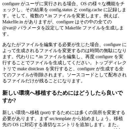
configure がユーザに実行される場合、OS の様々な機能をチ
ェックし、その結果を config.status と config.cache に記録しま
す。そして、複数の *.in ファイルを変更します。例えば、
Makefile.in がありますが、configure はその中の全ての
@var@ パラメータを設定して Makefile ファイルを生成しま
す。
あなたがファイルを編集する必要が生じた場合、configure に
よって生成されるファイルを変更するのは時間の無駄になり
ます。代わりに *.in ファイルを編集し、再度 configure を実
行することでファイルを生成してください。トップディレク
トリで make distclean を実行すると、configure が生成する全
てのファイルが削除されます。ソースコードとして配布され
るファイルだけが残ることになります。
新しい環境へ移植するためにはどうしたら良いで
すか?
新しい環境へ移植 (port) するためには多くの箇所を変更する
必要があります。まず src/template から始めましょう。移植
先の OS に対応する適切なエントリを追加します。また、