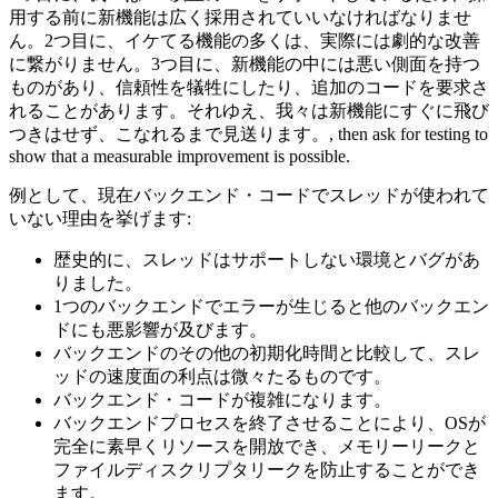
用する前に新機能は広く採用されていいなければなりませ
ん。2つ目に、イケてる機能の多くは、実際には劇的な改善
に繋がりません。3つ目に、新機能の中には悪い側面を持つ
ものがあり、信頼性を犠牲にしたり、追加のコードを要求さ
れることがあります。それゆえ、我々は新機能にすぐに飛び
つきはせず、こなれるまで見送ります。, then ask for testing to
show that a measurable improvement is possible.
例として、現在バックエンド・コードでスレッドが使われて
いない理由を挙げます:
歴史的に、スレッドはサポートしない環境とバグがあ
りました。
1つのバックエンドでエラーが生じると他のバックエン
ドにも悪影響が及びます。
バックエンドのその他の初期化時間と比較して、スレ
ッドの速度面の利点は微々たるものです。
バックエンド・コードが複雑になります。
バックエンドプロセスを終了させることにより、OSが
完全に素早くリソースを開放でき、メモリーリークと
ファイルディスクリプタリークを防止することができ
ます。