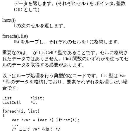
データを返します。(それぞれセル i を ポインタ, 整数,
OID として)
lnext(i)
i の次のセルを返します。
foreach(i, list)
list をループし、それぞれのセルを i に格納します。
重要なのは、i が ListCell * 型であることです。セルに格納さ
れたデータではありません。lfirst 関数のいずれかを使ってセ
ルのデータを取得する必要があります。
以下はループ処理を行う典型的なコードです。List 型は Var
* 型のデータを格納しており、要素それぞれを処理したい場
合です:
List        *list;

ListCell    *i;

...

foreach(i, list)

{

    Var *var = (Var *) lfirst(i);

    ...

    /* ここで var を使う */
