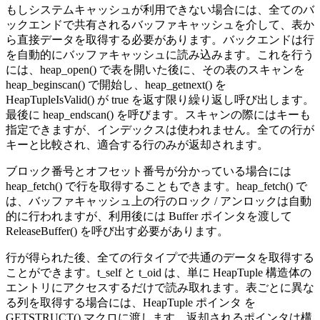
もしシステムキャッシュが利用できない場合には、全てのバ
ックエンドで共有されるバッファキャッシュを介して、表か
ら直接データを取得する必要があります。バックエンドは行
を自動的にバッファキャッシュに読み込みます。これを行う
には、heap_open() で表を開いた後に、その表のスキャンを
heap_beginscan() で開始し、heap_getnext() を
HeapTupleIsValid() が true を返す限り繰り返し呼び出します。
最後に heap_endscan() を呼びます。スキャンの際にはキーも
指定できますが、インデックスは使われません。全ての行が
キーと比較され、適合する行のみが返却されます。
ブロック番号とオフセット番号が分かっている場合には
heap_fetch() で行を取得することもできます。heap_fetch() で
は、バッファキャッシュ上の行のロック / アンロックは自動
的に行われますが、利用後には Buffer ポインタを渡して
ReleaseBuffer() を呼び出す必要があります。
行が得られた後、全ての行タイプで共通のデータを取得する
ことができます。t_self と t_oid は、単に HeapTuple 構造体の
エントリにアクセスするだけで読み取れます。表ごとに異な
る列を取得する場合には、HeapTuple ポインタ を
GETSTRUCT() マクロに渡します。返却されるポインタは構