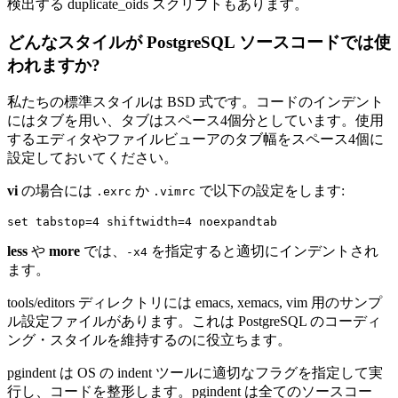
検出する duplicate_oids スクリプトもあります。
どんなスタイルが PostgreSQL ソースコードでは使
われますか?
私たちの標準スタイルは BSD 式です。コードのインデント
にはタブを用い、タブはスペース4個分としています。使用
するエディタやファイルビューアのタブ幅をスペース4個に
設定しておいてください。
vi
の場合には
か
で以下の設定をします:
.exrc
.vimrc
less
や
more
では、
を指定すると適切にインデントされ
-x4
ます。
tools/editors ディレクトリには emacs, xemacs, vim 用のサンプ
ル設定ファイルがあります。これは PostgreSQL のコーディ
ング・スタイルを維持するのに役立ちます。
pgindent は OS の indent ツールに適切なフラグを指定して実
行し、コードを整形します。pgindent は全てのソースコー