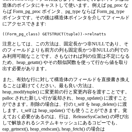
造体のポインタにキャストして使います。例えば pg_proc な
らば Form_pg_proc ポインタ、pg_type ならば Form_pg_type
ポインタです。その後は構造体ポインタを介してフィールド
にアクセスできます:
注意としては、この方法は、固定長かつ非NULLであり、そ
のフィールドよりも前方の列も固定長かつ非NULLの列での
み利用可能なことです。さもなければ列の位置は不定になる
ため、heap_getattr() やその類似関数を使って行から値を取り
出す必要があります。
また、有効な行に対して構造体のフィールドを直接書き換え
ることは避けてください。最も良い方法は、
heap_modifytuple() に変更前の行と変更内容を渡すことです。
palloc された新しい行が返却され、heap_update() に渡すこと
ができます。削除の場合は、行の t_self を heap_delete() に渡
します。t_self は heap_update() でも使うことができます。覚
えておく必要があるのは、行は、ReleaseSysCache() の呼び出
しで解放されるシステムキャッシュにあるコピーでも、
eap_getnext(), heap_endscan(), heap_fetch() の場合は