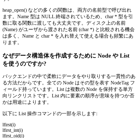
heap_open() などの多くの関数は、両方の名前型で呼び出れ
ます。Name 型は NULL 終端されているため、char * 型を引
数に取る関数に渡しても大丈夫です。ディスク上の名前
(Name) がユーザから渡された名前 (char *) と比較される機会
は多く、Name と char * を入れ替えて使える場合も頻繁にあ
ります。
なぜデータ構造体を作成するために Node や List
を使うのですか?
バックエンドの中で柔軟にデータをやり取りする一貫性のあ
る方法だからです。全ての Node はその型を表す NodeTag フ
ィールド持っています。List は複数の Node を保持する単方
向リンクリストです。List 内に要素の順序が意味を持つか否
かは用途によります。
以下に List 操作コマンドの一部を示します:
lfirst(i)
lfirst_int(i)
lfirst_oid(i)