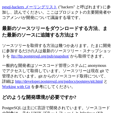
pgsql-hackers メーリングリスト
("hackers" と呼ばれます) に参
加し、読んでください。ここはプロジェクトの主要開発者や
コアメンバが開発について議論する場です。
最新のソースツリーをダウンロードする方法、ま
た最新のソースに追随する方法は？
ソースツリーを取得する方法は幾つかあります。たまに開発
に参加するだけの人は最新のソースツリー・スナップショッ
トを
ftp://ftp.postgresql.org/pub/snapshot/
から取得できます。
一般的な開発者はソースコード管理システムに anonymous
でアクセスして取得しています。ソースツリーは現在 git で
管理されています。git からのソースコード取得について、
詳細は
http://developer.postgresql.org/pgdocs/postgres/git.html
と
Working with Git
を参考にしてください。
どのような開発環境が必要ですか?
PostgreSQL は主にC言語で開発されています。ソースコード