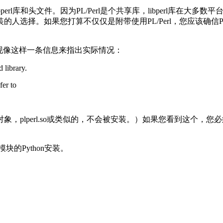
ibperl库和头文件。因为PL/Perl是个共享库，libperl库在
如果您打算不仅仅是附带使用PL/Perl，您应该确信Perl安装时u
会出现像这样一条信息来指出实际情况：
 library.
fer to
，plperl.so或类似的，不会被安装。）如果您看到这个，您必须手动
模块的Python安装。