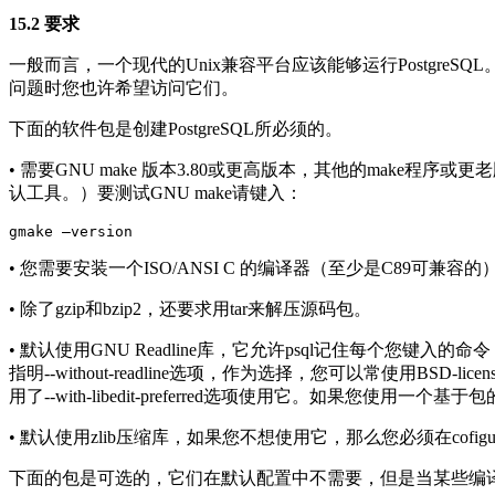
15.2 要求
一般而言，一个现代的Unix兼容平台应该能够运行Postgre
问题时您也许希望访问它们。
下面的软件包是创建PostgreSQL所必须的。
• 需要GNU make 版本3.80或更高版本，其他的make程序
认工具。）要测试GNU make请键入：
• 您需要安装一个ISO/ANSI C 的编译器（至少是C89可兼
• 除了gzip和bzip2，还要求用tar来解压源码包。
• 默认使用GNU Readline库，它允许psql记住每个您
指明--without-readline选项，作为选择，您可以常使用BSD-licen
用了--with-libedit-preferred选项使用它。如果您使用一个基
• 默认使用zlib压缩库，如果您不想使用它，那么您必须在cofigure中标
下面的包是可选的，它们在默认配置中不需要，但是当某些编