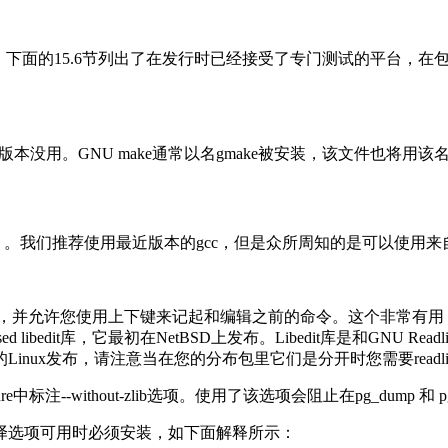
SQL。下面的15.6节列出了在发行时已经接受了专门测试的平台
或更老版本没用。GNU make通常以名gmake被安装，该文件也将用
容的）。我们推荐使用最近版本的gcc，但是众所周知的是可以使用来自
键入的命令，并允许您使用上下键来记起和编辑之前的命令。这个非常有用
sed libedit库，它最初在NetBSD上发布。Libedit库是和GNU Rea
于包的Linux发布，请注意当在您的分布包里它们是分开时您需要readline和r
注--without-zlib选项。使用了该选项会阻止在pg_dump 和 pg
译选项可用时必须安装，如下面解释所示：