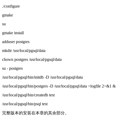
./configure
gmake
su
gmake install
adduser postgres
mkdir /usr/local/pgsql/data
chown postgres /usr/local/pgsql/data
su - postgres
/usr/local/pgsql/bin/initdb -D /usr/local/pgsql/data
/usr/local/pgsql/bin/postgres -D /usr/local/pgsql/data >logfile 2>&1 &
/usr/local/pgsql/bin/createdb test
/usr/local/pgsql/bin/psql test
完整版本的安装在本章的其余部分。