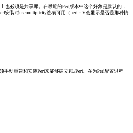
大多数平台上也必须是共享库。在最近的Perl版本中这个好象是默认的，
semultiplicity选项可用（perl－V会显示是否是那种情
重建和安装Perl来能够建立PL/Perl。在为Perl配置过程